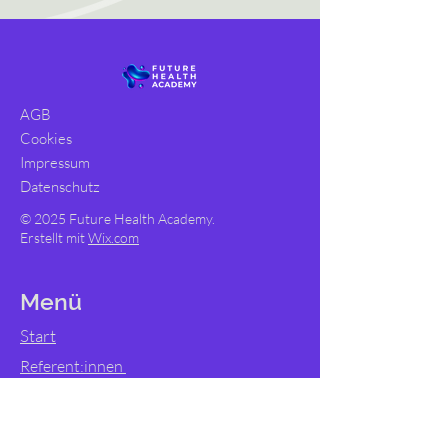
AGB
Cookies
Impressum
Datenschutz
© 2025 Future Health Academy.
Erstellt mit
Wix.com
Menü
Start
Referent:innen
Starte jetzt - Kursbuchung