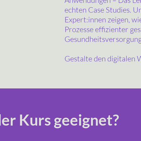
Anwendungen – Das Lern
echten Case Studies. U
Expert:innen zeigen, wi
Prozesse effizienter ges
Gesundheitsversorgung 
Gestalte den digitalen 
der Kurs geeignet?