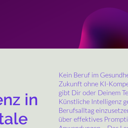
Kein Beruf im Gesundhe
Zukunft ohne KI-Kompe
gibt Dir oder Deinem Te
nz in
Künstliche Intelligenz g
Berufsalltag einzusetz
tale
über effektives Prompti