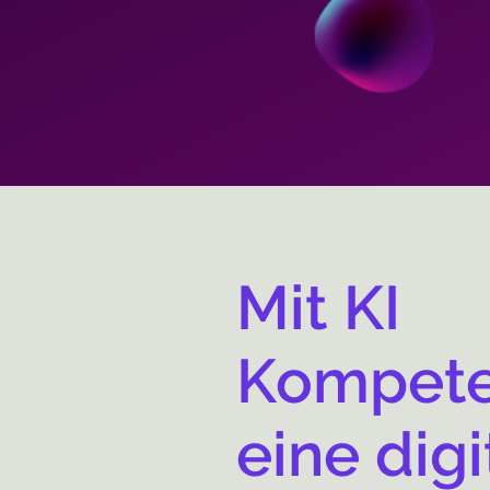
Mit KI
Kompete
eine digi