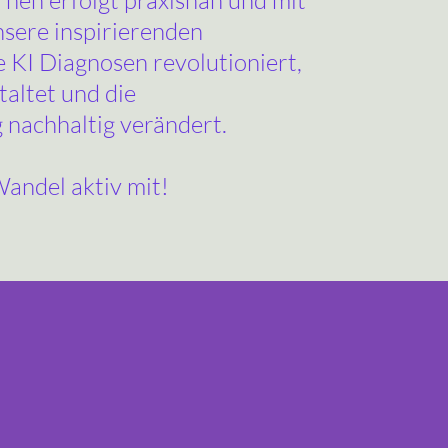
en erfolgt praxisnah und mit
nsere inspirierenden
e KI Diagnosen revolutioniert,
taltet und die
nachhaltig verändert.
Wandel aktiv mit!