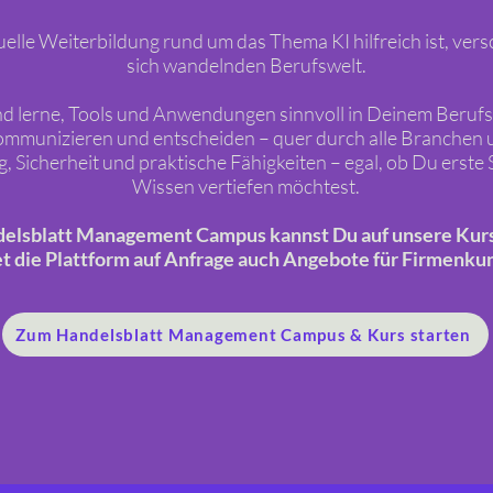
elle Weiterbildung rund um das Thema KI hilfreich ist, versch
sich wandelnden Berufswelt.
d lerne, Tools und Anwendungen sinnvoll in Deinem Berufsa
kommunizieren und entscheiden – quer durch alle Branchen
g, Sicherheit und praktische Fähigkeiten – egal, ob Du erst
Wissen vertiefen möchtest.
elsblatt Management Campus kannst Du auf unsere Kursi
et die Plattform auf Anfrage auch Angebote für Firmenku
Zum Handelsblatt Management Campus & Kurs starten