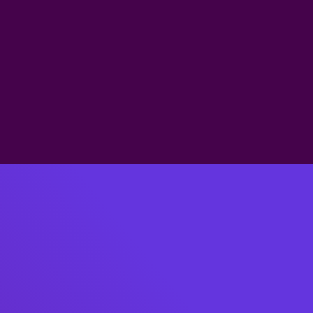
Verständnis für
Erke
Grundlagen der
Ges
Künstlichen
rev
Intelligenz und ihre
neu
Funktionsweise.
Der Kurs best