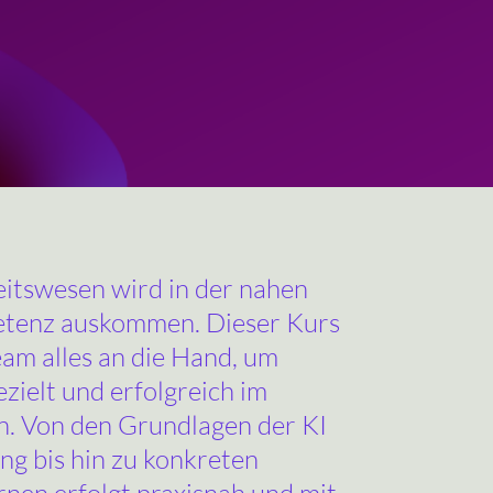
itswesen wird in der nahen
tenz auskommen. Dieser Kurs
am alles an die Hand, um
ezielt und erfolgreich im
en. Von den Grundlagen der KI
ng bis hin zu konkreten